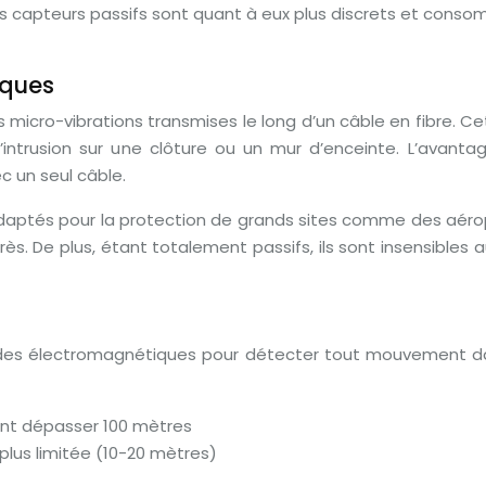
s capteurs passifs sont quant à eux plus discrets et consom
iques
s micro-vibrations transmises le long d’un câble en fibre. C
ntrusion sur une clôture ou un mur d’enceinte. L’avantag
c un seul câble.
daptés pour la protection de grands sites comme des aérop
près. De plus, étant totalement passifs, ils sont insensibl
ondes électromagnétiques pour détecter tout mouvement dan
ant dépasser 100 mètres
 plus limitée (10-20 mètres)