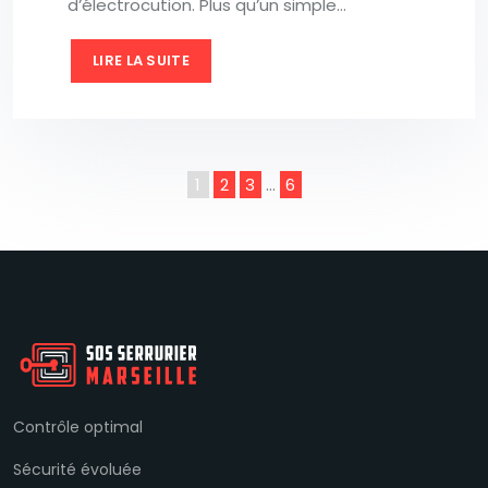
d’électrocution. Plus qu’un simple…
LIRE LA SUITE
1
2
3
…
6
Contrôle optimal
Sécurité évoluée