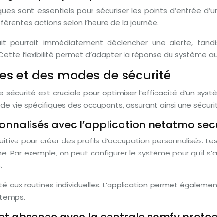
ues sont essentiels pour sécuriser les points d’entrée d
fférentes actions selon l’heure de la journée.
nuit pourrait immédiatement déclencher une alerte, tand
ette flexibilité permet d’adapter la réponse du système a
es et des modes de sécurité
 sécurité est cruciale pour optimiser l’efficacité d’un sys
 de vie spécifiques des occupants, assurant ainsi une sécu
onnalisés avec l’application netatmo sec
uitive pour créer des profils d’occupation personnalisés. Le
. Par exemple, on peut configurer le système pour qu’il s
.
 aux routines individuelles. L’application permet égaleme
 temps.
et absence avec la centrale somfy protec