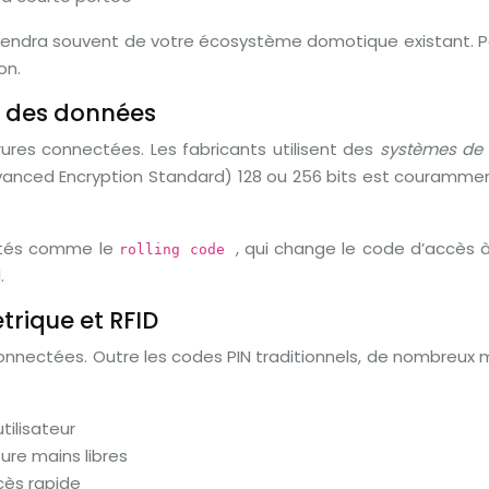
endra souvent de votre écosystème domotique existant. Par 
on.
n des données
rures connectées. Les fabricants utilisent des
systèmes de
Advanced Encryption Standard) 128 ou 256 bits est couramm
lités comme le
, qui change le code d’accès 
rolling code
.
rique et RFID
 connectées. Outre les codes PIN traditionnels, de nombreu
tilisateur
ure mains libres
cès rapide