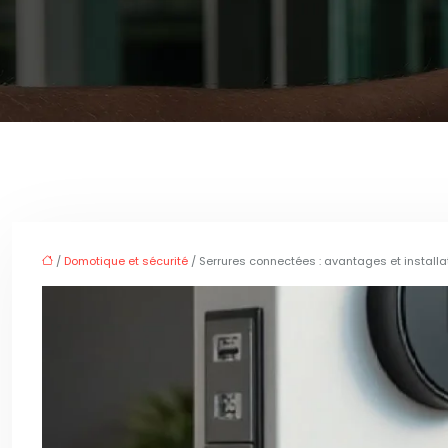
/
Domotique et sécurité
/ Serrures connectées : avantages et install